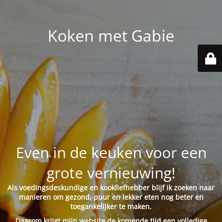
Koken met Gabie
Even in de keuken voor een
grote vernieuwing!
Als voedingsdeskundige en kookliefhebber blijf ik zoeken naar
manieren om gezond, puur en lekker eten nog beter en
toegankelijker te maken.
Daarom krijgt mijn website de komende tijd een volledige