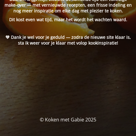
make-over — met vernieuwde recepten, een frisse indeling en
nog meer inspiratie om elke dag met plezier te koken.
Dit kost even wat tijd, maar het wordt het wachten waard.
💚 Dank je wel voor je geduld — zodra de nieuwe site klaar is,
sta ik weer voor je klaar met volop kookinspiratie!
© Koken met Gabie 2025