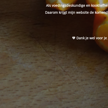
Als voedingsdeskundige en kookliefheb
Daarom krijgt mijn website de komende
💚 Dank je wel voor je