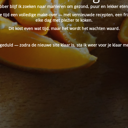
ber blijf ik zoeken naar manieren om gezond, puur en lekker eten
 tijd een volledige make-over — met vernieuwde recepten, een fri
elke dag met plezier te koken.
Dit kost even wat tijd, maar het wordt het wachten waard.
 geduld — zodra de nieuwe site klaar is, sta ik weer voor je klaar me