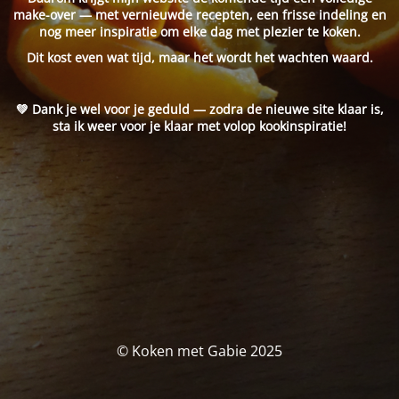
make-over — met vernieuwde recepten, een frisse indeling en
nog meer inspiratie om elke dag met plezier te koken.
Dit kost even wat tijd, maar het wordt het wachten waard.
💚 Dank je wel voor je geduld — zodra de nieuwe site klaar is,
sta ik weer voor je klaar met volop kookinspiratie!
© Koken met Gabie 2025