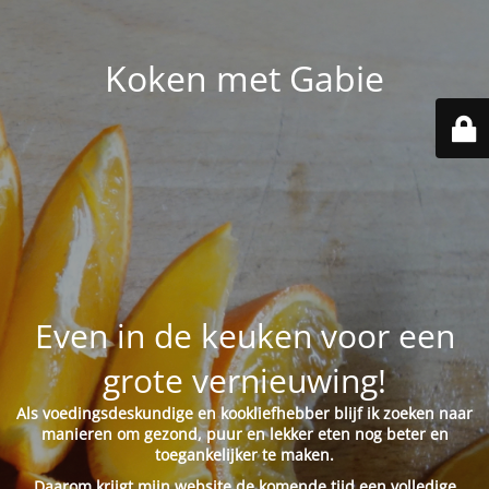
Koken met Gabie
Even in de keuken voor een
grote vernieuwing!
Als voedingsdeskundige en kookliefhebber blijf ik zoeken naar
manieren om gezond, puur en lekker eten nog beter en
toegankelijker te maken.
Daarom krijgt mijn website de komende tijd een volledige