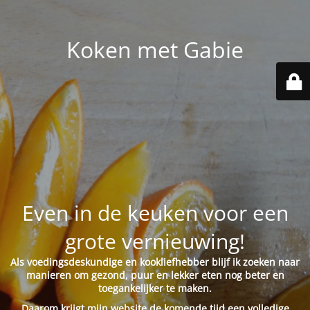
Koken met Gabie
Even in de keuken voor een
grote vernieuwing!
Als voedingsdeskundige en kookliefhebber blijf ik zoeken naar
manieren om gezond, puur en lekker eten nog beter en
toegankelijker te maken.
Daarom krijgt mijn website de komende tijd een volledige