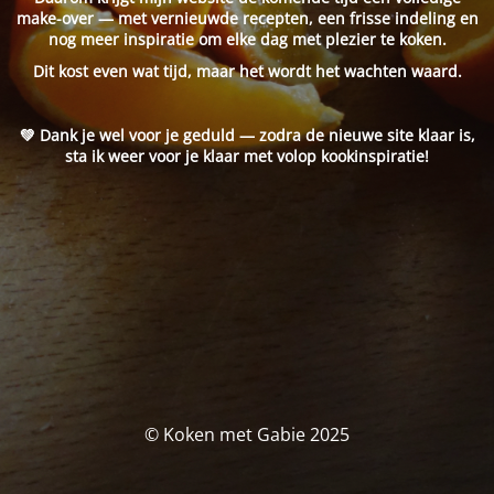
make-over — met vernieuwde recepten, een frisse indeling en
nog meer inspiratie om elke dag met plezier te koken.
Dit kost even wat tijd, maar het wordt het wachten waard.
💚 Dank je wel voor je geduld — zodra de nieuwe site klaar is,
sta ik weer voor je klaar met volop kookinspiratie!
© Koken met Gabie 2025