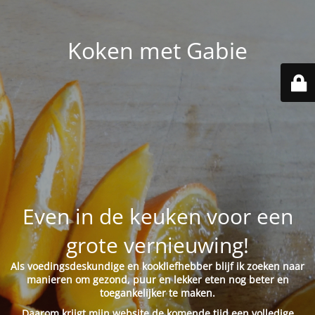
Koken met Gabie
Even in de keuken voor een
grote vernieuwing!
Als voedingsdeskundige en kookliefhebber blijf ik zoeken naar
manieren om gezond, puur en lekker eten nog beter en
toegankelijker te maken.
Daarom krijgt mijn website de komende tijd een volledige