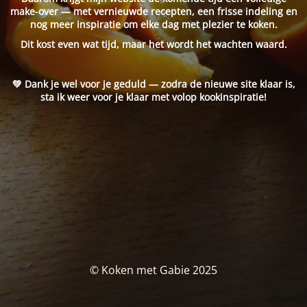
make-over — met vernieuwde recepten, een frisse indeling en
nog meer inspiratie om elke dag met plezier te koken.
Dit kost even wat tijd, maar het wordt het wachten waard.
💚 Dank je wel voor je geduld — zodra de nieuwe site klaar is,
sta ik weer voor je klaar met volop kookinspiratie!
© Koken met Gabie 2025