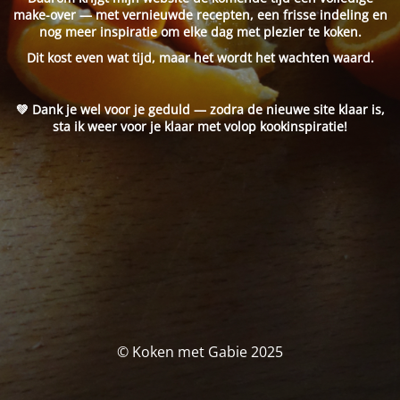
make-over — met vernieuwde recepten, een frisse indeling en
nog meer inspiratie om elke dag met plezier te koken.
Dit kost even wat tijd, maar het wordt het wachten waard.
💚 Dank je wel voor je geduld — zodra de nieuwe site klaar is,
sta ik weer voor je klaar met volop kookinspiratie!
© Koken met Gabie 2025