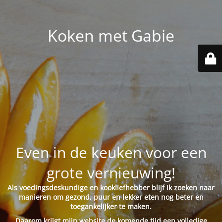
Koken met Gabie
Even in de keuken voor een
grote vernieuwing!
Als voedingsdeskundige en kookliefhebber blijf ik zoeken naar
manieren om gezond, puur en lekker eten nog beter en
toegankelijker te maken.
Daarom krijgt mijn website de komende tijd een volledige