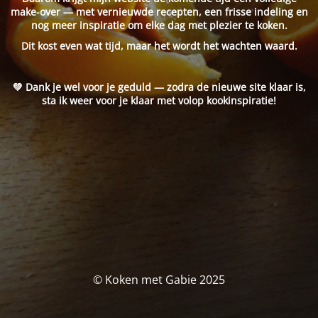
make-over — met vernieuwde recepten, een frisse indeling en
nog meer inspiratie om elke dag met plezier te koken.
Dit kost even wat tijd, maar het wordt het wachten waard.
💚 Dank je wel voor je geduld — zodra de nieuwe site klaar is,
sta ik weer voor je klaar met volop kookinspiratie!
© Koken met Gabie 2025