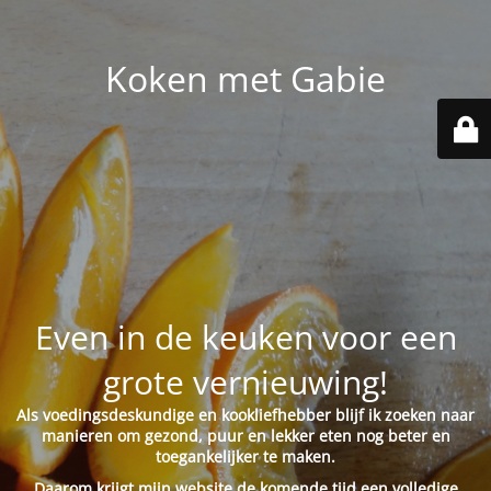
Koken met Gabie
Even in de keuken voor een
grote vernieuwing!
Als voedingsdeskundige en kookliefhebber blijf ik zoeken naar
manieren om gezond, puur en lekker eten nog beter en
toegankelijker te maken.
Daarom krijgt mijn website de komende tijd een volledige