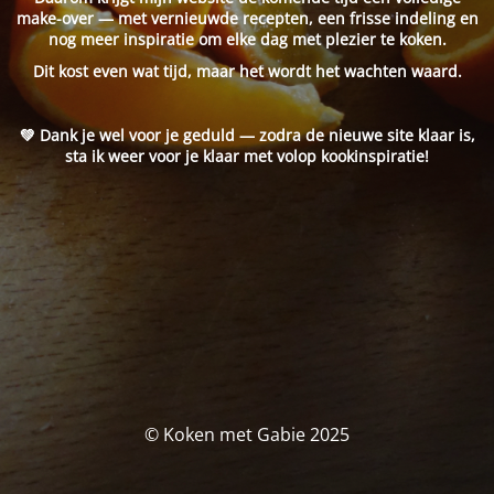
make-over — met vernieuwde recepten, een frisse indeling en
nog meer inspiratie om elke dag met plezier te koken.
Dit kost even wat tijd, maar het wordt het wachten waard.
💚 Dank je wel voor je geduld — zodra de nieuwe site klaar is,
sta ik weer voor je klaar met volop kookinspiratie!
© Koken met Gabie 2025