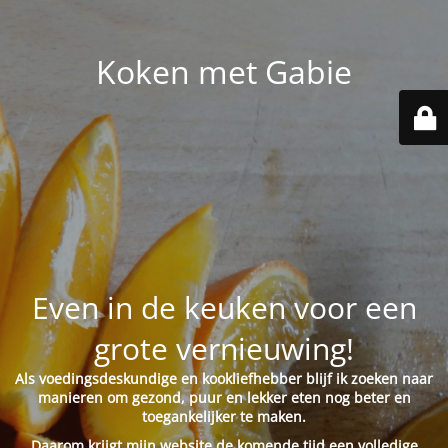
Koken met Gabie
Even in de keuken voor een
grote vernieuwing!
Als voedingsdeskundige en kookliefhebber blijf ik zoeken naar
manieren om gezond, puur en lekker eten nog beter en
toegankelijker te maken.
Daarom krijgt mijn website de komende tijd een volledige