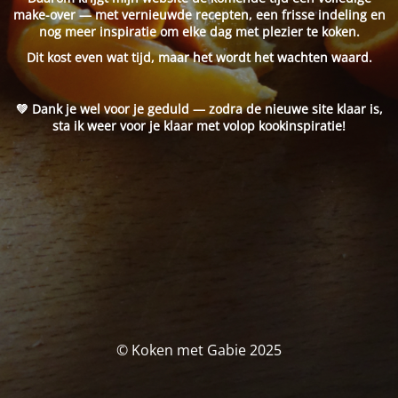
make-over — met vernieuwde recepten, een frisse indeling en
nog meer inspiratie om elke dag met plezier te koken.
Dit kost even wat tijd, maar het wordt het wachten waard.
💚 Dank je wel voor je geduld — zodra de nieuwe site klaar is,
sta ik weer voor je klaar met volop kookinspiratie!
© Koken met Gabie 2025