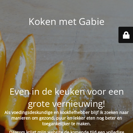
Koken met Gabie
Even in de keuken voor een
grote vernieuwing!
Als voedingsdeskundige en kookliefhebber blijf ik zoeken naar
manieren om gezond, puur en lekker eten nog beter en
toegankelijker te maken.
Daarom krijgt mijn website de komende tijd een volledige