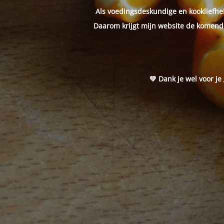
Als voedingsdeskundige en kookliefheb
Daarom krijgt mijn website de komende
💚 Dank je wel voor je