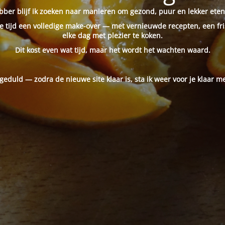
ber blijf ik zoeken naar manieren om gezond, puur en lekker eten
 tijd een volledige make-over — met vernieuwde recepten, een fri
elke dag met plezier te koken.
Dit kost even wat tijd, maar het wordt het wachten waard.
 geduld — zodra de nieuwe site klaar is, sta ik weer voor je klaar me