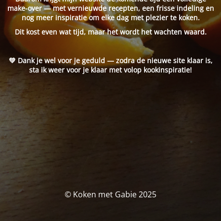
make-over — met vernieuwde recepten, een frisse indeling en
nog meer inspiratie om elke dag met plezier te koken.
Dit kost even wat tijd, maar het wordt het wachten waard.
💚 Dank je wel voor je geduld — zodra de nieuwe site klaar is,
sta ik weer voor je klaar met volop kookinspiratie!
© Koken met Gabie 2025