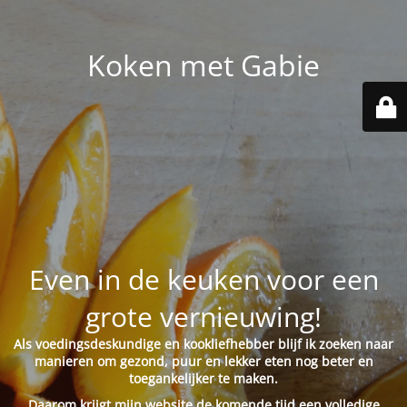
Koken met Gabie
Even in de keuken voor een
grote vernieuwing!
Als voedingsdeskundige en kookliefhebber blijf ik zoeken naar
manieren om gezond, puur en lekker eten nog beter en
toegankelijker te maken.
Daarom krijgt mijn website de komende tijd een volledige