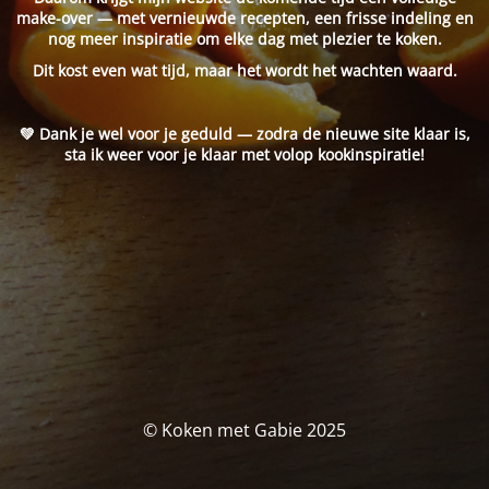
make-over — met vernieuwde recepten, een frisse indeling en
nog meer inspiratie om elke dag met plezier te koken.
Dit kost even wat tijd, maar het wordt het wachten waard.
💚 Dank je wel voor je geduld — zodra de nieuwe site klaar is,
sta ik weer voor je klaar met volop kookinspiratie!
© Koken met Gabie 2025