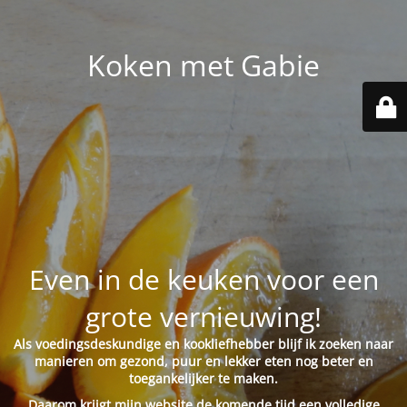
Koken met Gabie
Even in de keuken voor een
grote vernieuwing!
Als voedingsdeskundige en kookliefhebber blijf ik zoeken naar
manieren om gezond, puur en lekker eten nog beter en
toegankelijker te maken.
Daarom krijgt mijn website de komende tijd een volledige