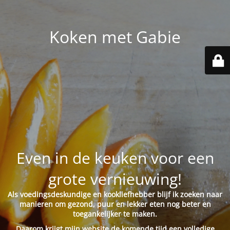
Koken met Gabie
Even in de keuken voor een
grote vernieuwing!
Als voedingsdeskundige en kookliefhebber blijf ik zoeken naar
manieren om gezond, puur en lekker eten nog beter en
toegankelijker te maken.
Daarom krijgt mijn website de komende tijd een volledige