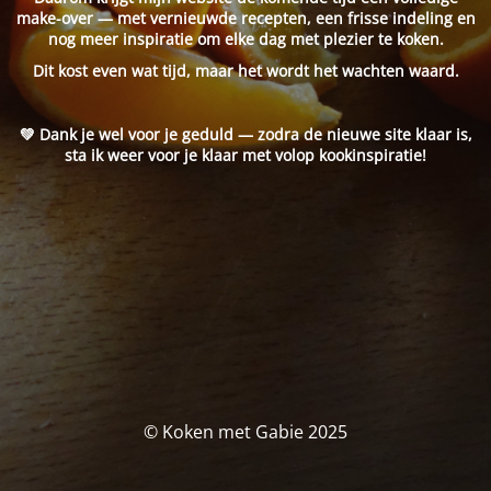
make-over — met vernieuwde recepten, een frisse indeling en
nog meer inspiratie om elke dag met plezier te koken.
Dit kost even wat tijd, maar het wordt het wachten waard.
💚 Dank je wel voor je geduld — zodra de nieuwe site klaar is,
sta ik weer voor je klaar met volop kookinspiratie!
© Koken met Gabie 2025