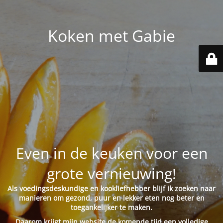
Koken met Gabie
Even in de keuken voor een
grote vernieuwing!
Als voedingsdeskundige en kookliefhebber blijf ik zoeken naar
manieren om gezond, puur en lekker eten nog beter en
toegankelijker te maken.
Daarom krijgt mijn website de komende tijd een volledige