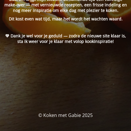
make-over — met vernieuwde recepten, een frisse indeling en
nog meer inspiratie om elke dag met plezier te koken.
Dit kost even wat tijd, maar het wordt het wachten waard.
💚 Dank je wel voor je geduld — zodra de nieuwe site klaar is,
sta ik weer voor je klaar met volop kookinspiratie!
© Koken met Gabie 2025