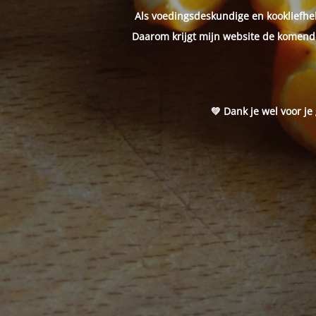
Als voedingsdeskundige en kookliefheb
Daarom krijgt mijn website de komende
💚 Dank je wel voor je