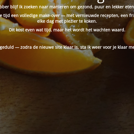
ber blijf ik zoeken naar manieren om gezond, puur en lekker eten
 tijd een volledige make-over — met vernieuwde recepten, een fri
elke dag met plezier te koken.
Dit kost even wat tijd, maar het wordt het wachten waard.
 geduld — zodra de nieuwe site klaar is, sta ik weer voor je klaar me