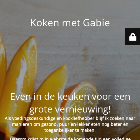
Koken met Gabie
Even in de keuken voor een
grote vernieuwing!
Als voedingsdeskundige en kookliefhebber blijf ik zoeken naar
manieren om gezond, puur en lekker eten nog beter en
toegankelijker te maken.
Daarom krijgt mijn website de komende tijd een volledige