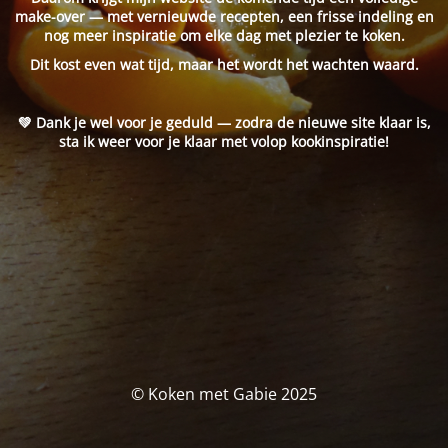
make-over — met vernieuwde recepten, een frisse indeling en
nog meer inspiratie om elke dag met plezier te koken.
Dit kost even wat tijd, maar het wordt het wachten waard.
💚 Dank je wel voor je geduld — zodra de nieuwe site klaar is,
sta ik weer voor je klaar met volop kookinspiratie!
© Koken met Gabie 2025