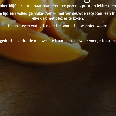
ber blijf ik zoeken naar manieren om gezond, puur en lekker eten
 tijd een volledige make-over — met vernieuwde recepten, een fri
elke dag met plezier te koken.
Dit kost even wat tijd, maar het wordt het wachten waard.
 geduld — zodra de nieuwe site klaar is, sta ik weer voor je klaar me