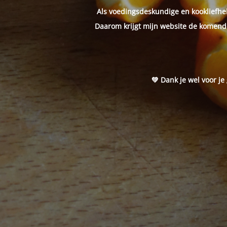
Als voedingsdeskundige en kookliefheb
Daarom krijgt mijn website de komende
💚 Dank je wel voor je