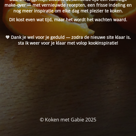
make-over — met vernieuwde recepten, een frisse indeling en
nog meer inspiratie om elke dag met plezier te koken.
Dit kost even wat tijd, maar het wordt het wachten waard.
💚 Dank je wel voor je geduld — zodra de nieuwe site klaar is,
sta ik weer voor je klaar met volop kookinspiratie!
© Koken met Gabie 2025