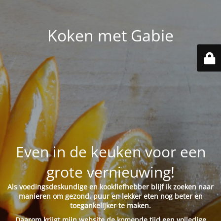
Koken met Gabie
Even in de keuken voor een
grote vernieuwing!
Als voedingsdeskundige en kookliefhebber blijf ik zoeken naar
manieren om gezond, puur en lekker eten nog beter en
toegankelijker te maken.
Daarom krijgt mijn website de komende tijd een volledige