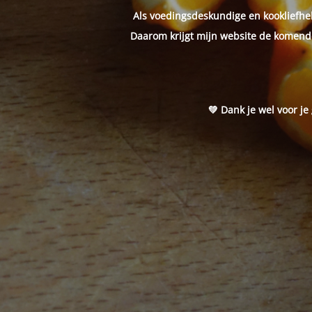
Als voedingsdeskundige en kookliefheb
Daarom krijgt mijn website de komende
💚 Dank je wel voor je