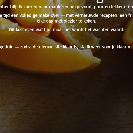
ber blijf ik zoeken naar manieren om gezond, puur en lekker eten
 tijd een volledige make-over — met vernieuwde recepten, een fri
elke dag met plezier te koken.
Dit kost even wat tijd, maar het wordt het wachten waard.
 geduld — zodra de nieuwe site klaar is, sta ik weer voor je klaar me